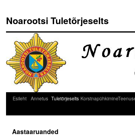
Noarootsi Tuletõrjeselts
Liigu
Esileht
Annetus
Tuletõrjeselts
Korstnapühkimine
Teenus
sisu
juurde
Aastaaruanded