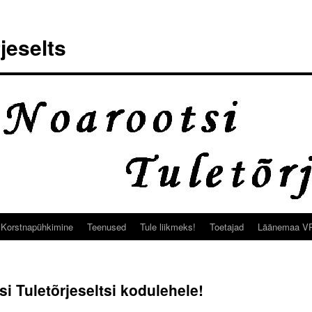
jeselts
Korstnapühkimine
Teenused
Tule liikmeks!
Toetajad
Läänemaa V
i Tuletõrjeseltsi kodulehele!