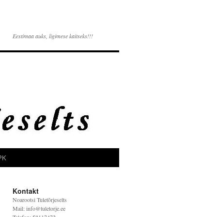
Eestimaa auks, ligimese kaitseks!!!
PK
Kontakt
Noarootsi Tuletõrjeselts
Mail: info@tuletorje.ee