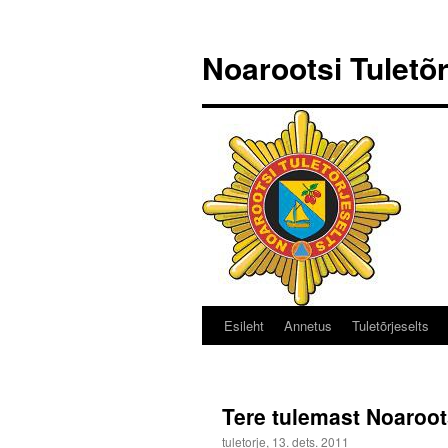
Noarootsi Tuletõr
Esileht
Annetus
Tuletõrjeselts
Liigu
sisu
juurde
Tere tulemast Noaroots
tuletorje
,
13. dets. 2011