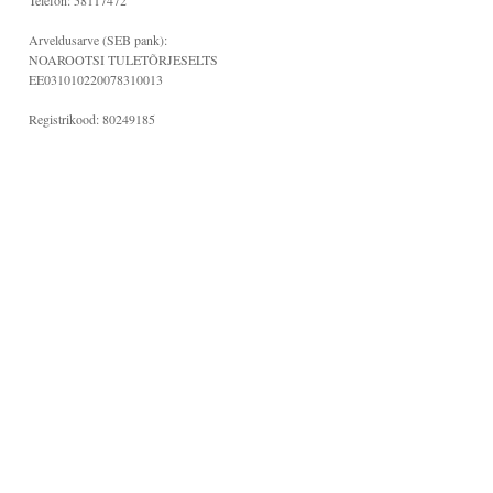
Telefon: 58117472
Arveldusarve (SEB pank):
NOAROOTSI TULETÕRJESELTS
EE031010220078310013
Registrikood: 80249185