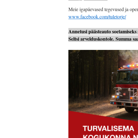
Meie igapäevased tegevused ja opera
www.facebook.com/tuletorje/
Annetusi päästeauto soetamiseks
Seltsi arvelduskontole. Summa saat